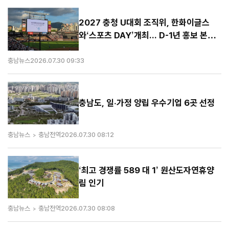
2027 충청 U대회 조직위, 한화이글스
와‘스포츠 DAY’개최... D-1년 홍보 본격
화
충남뉴스
2026.07.30 09:33
충남도, 일·가정 양립 우수기업 6곳 선정
충남뉴스
충남전역
2026.07.30 08:12
‘최고 경쟁률 589 대 1’ 원산도자연휴양
림 인기
충남뉴스
충남전역
2026.07.30 08:08