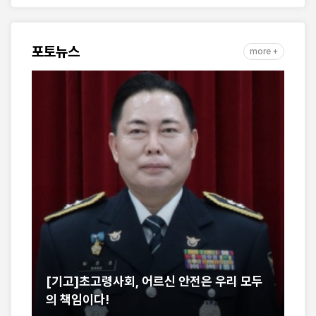
포토뉴스
more +
]초고령사회, 어르신 안전은 우리 모두
서산경찰서 성연파
임이다!
어린이공원 맞춤형