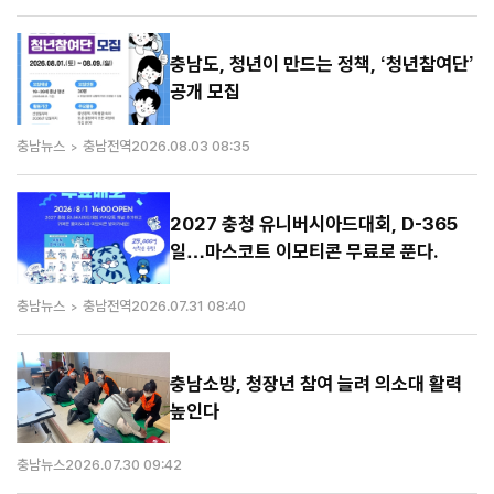
충남도, 청년이 만드는 정책, ‘청년참여단’
공개 모집
충남뉴스
충남전역
2026.08.03 08:35
2027 충청 유니버시아드대회, D-365
일…마스코트 이모티콘 무료로 푼다.
충남뉴스
충남전역
2026.07.31 08:40
충남소방, 청장년 참여 늘려 의소대 활력
높인다
충남뉴스
2026.07.30 09:42