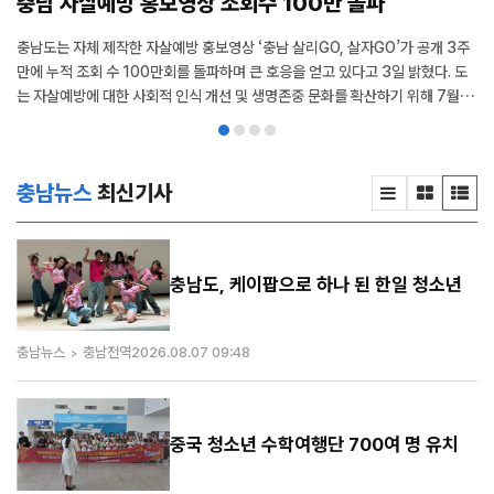
충남 자살예방 홍보영상 조회수 100만 돌파
충남도는 자체 제작한 자살예방 홍보영상 ‘충남 살리GO, 살자GO’가 공개 3주
만에 누적 조회 수 100만회를 돌파하며 큰 호응을 얻고 있다고 3일 밝혔다. 도
는 자살예방에 대한 사회적 인식 개선 및 생명존중 문화를 확산하기 위해 7월 1
0일 자살예방 홍보영상을 공식 유튜브를 통해 공개했다. 홍보영상은 자살예방
핵심 대상인 △50대 중년남성 △미취업청년 △소상공인 및 경제적 위기자 △
농촌노인(독거 및 취약가구) 등 4개 계층을 중심으로 제작됐다. 주요 내용은
충남뉴스
최신기사
경...
충남도, 케이팝으로 하나 된 한일 청소년
충남뉴스
충남전역
2026.08.07 09:48
중국 청소년 수학여행단 700여 명 유치