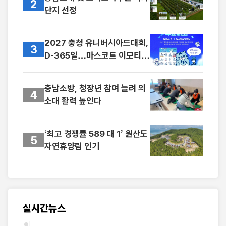
2
단지 선정
2027 충청 유니버시아드대회,
3
D-365일…마스코트 이모티콘
무료로 푼다.
충남소방, 청장년 참여 늘려 의
4
소대 활력 높인다
‘최고 경쟁률 589 대 1’ 원산도
5
자연휴양림 인기
실시간뉴스