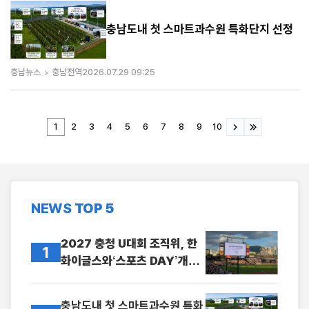
충남도내 첫 스마트과수원 특화단지 선정
충남뉴스
충남전역
2026.07.29 09:25
1
2
3
4
5
6
7
8
9
10
NEWS
TOP 5
2027 충청 U대회 조직위, 한
1
화이글스와‘스포츠 DAY’개
최... D-1년 홍보 본격화
충남도내 첫 스마트과수원 특화