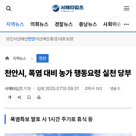
지역뉴스
의회뉴스
경찰뉴스
충남뉴스
사회이슈
소
당진
서산
태안
천안
아산
예산
홍성/내포
보령
천안
지역뉴스
천안시, 폭염 대비 농가 행동요령 실천 당부
서해타임즈
기자
입력 2025.07.10 09:31
조회수 162
댓글 0
가
폭염특보 발효 시 1시간 주기로 휴식 등