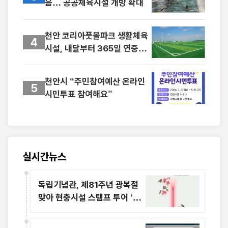
음… 공공체육시설 개방 확대
천안 코리아풋볼파크 생활체육
4
시설, 내달부터 365일 연중무
휴 개방
천안시 “주민참여예산 온라인
5
시민투표 참여해요”
실시간뉴스
독립기념관, 제81주년 광복절
맞아 현충시설 스탬프 투어 ‘기
억체크인’ 스탬프북 현장 배포
특별 이벤트 운영