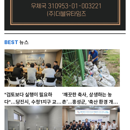
BEST
뉴스
"검토보다 실행이 필요하
‘깨끗한 축사, 상생하는 농
다"…당진시, 수청1지구 교육
촌’...홍성군, '축산 환경 개선
환경 개선 촉구
의 날' 시범 운영 성료