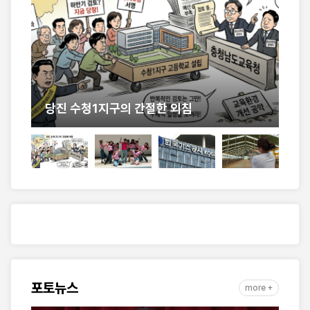
계
당진 수청1지구의 간절한 외침
충
포토뉴스
more +