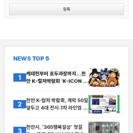
등록
NEWS
TOP 5
케데헌부터 호두과장까지…천
1
안 K-컬처박람회 ‘K-ICON 분
장대회’ 참가자 모집
천안 K-컬처 박람회, 개막 50일
2
앞두고 4대 전시·1차 라인업 공
개
천안시, ‘365행복일상’ 첫걸
3