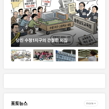
계
당진 수청1지구의 간절한 외침
충
포토뉴스
more +