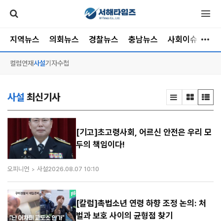
지역뉴스
의회뉴스
경찰뉴스
충남뉴스
사회이슈
소
컬럼
연재
사설
기자수첩
사설
최신기사
[기고]초고령사회, 어르신 안전은 우리 모
두의 책임이다!
오피니언
사설
2026.08.07 10:10
[칼럼]촉법소년 연령 하향 조정 논의: 처
벌과 보호 사이의 균형점 찾기